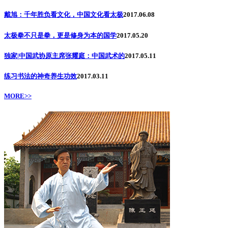
戴旭：千年胜负看文化，中国文化看太极
2017.06.08
太极拳不只是拳，更是修身为本的国学
2017.05.20
独家|中国武协原主席张耀庭：中国武术的
2017.05.11
练习书法的神奇养生功效
2017.03.11
MORE>>