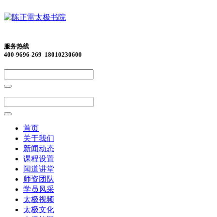
服务热线
400-9696-269 18010230600
首页
关于我们
新闻动态
课程设置
闻道讲堂
师资团队
学员风采
太极视频
太极文化