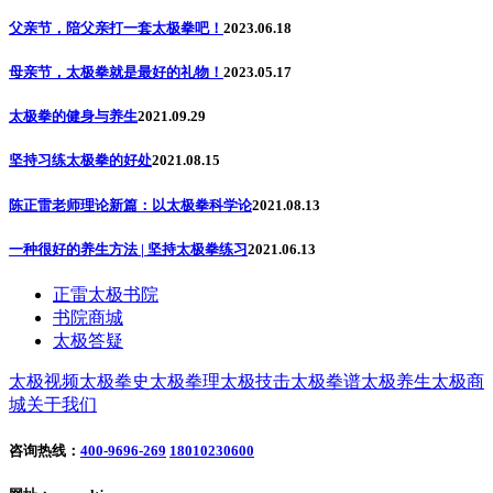
父亲节，陪父亲打一套太极拳吧！
2023.06.18
母亲节，太极拳就是最好的礼物！
2023.05.17
太极拳的健身与养生
2021.09.29
坚持习练太极拳的好处
2021.08.15
陈正雷老师理论新篇：以太极拳科学论
2021.08.13
一种很好的养生方法 | 坚持太极拳练习
2021.06.13
正雷太极书院
书院商城
太极答疑
太极视频
太极拳史
太极拳理
太极技击
太极拳谱
太极养生
太极商
城
关于我们
咨询热线：
400-9696-269
18010230600