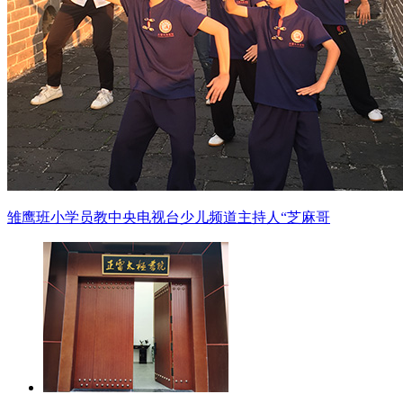
雏鹰班小学员教中央电视台少儿频道主持人“芝麻哥