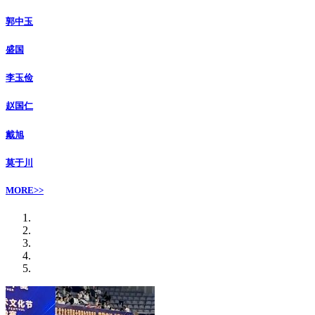
郭中玉
盛国
李玉俭
赵国仁
戴旭
莫于川
MORE>>