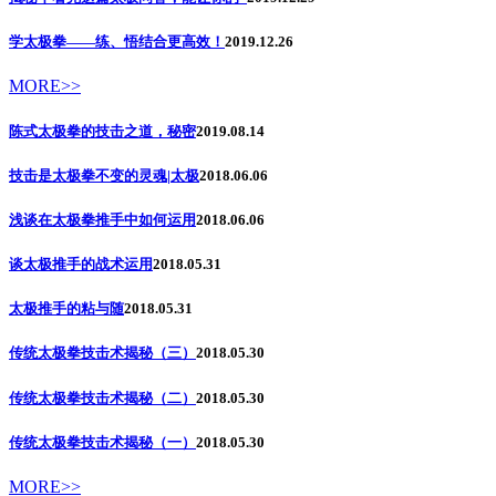
学太极拳——练、悟结合更高效！
2019.12.26
MORE>>
陈式太极拳的技击之道，秘密
2019.08.14
技击是太极拳不变的灵魂|太极
2018.06.06
浅谈在太极拳推手中如何运用
2018.06.06
谈太极推手的战术运用
2018.05.31
太极推手的粘与随
2018.05.31
传统太极拳技击术揭秘（三）
2018.05.30
传统太极拳技击术揭秘（二）
2018.05.30
传统太极拳技击术揭秘（一）
2018.05.30
MORE>>