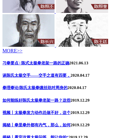
MORE>>
习拳要点 | 陈式太极拳老架一路的正确
2021.06.13
谈陈氏太极交手——交手之道有四要，
2020.04.17
拳理拳论|陈氏太极拳缠丝劲对周身的
2020.04.17
如何能练好陈氏太极拳老架一路？这些
2019.12.29
视频丨太极拳发力动作总做不好，这个
2019.12.29
揭秘丨拳里拳外都有内气，那么，如何
2019.12.29
揭秘丨看完这篇太极问答，能让你的“
2019.12.29