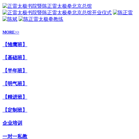
MORE>>
【雏鹰班】
【基础班】
【半年班】
【明气班】
【精进班】
【定制班】
企业培训
一对一私教