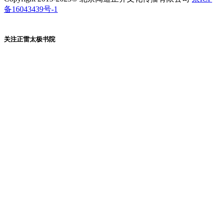
备16043439号-1
关注正雷太极书院