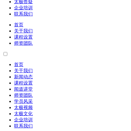
太极答疑
企业培训
联系我们
首页
关于我们
课程设置
师资团队
首页
关于我们
新闻动态
课程设置
闻道讲堂
师资团队
学员风采
太极视频
太极文化
企业培训
联系我们