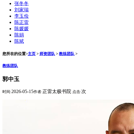
张冬冬
刘家瑞
李玉俭
陈正雷
陈媛媛
陈娟
陈斌
您所在的位置>
主页
>
师资团队
>
教练团队
>
教练团队
郭中玉
2026-05-15
正雷太极书院
次
时间:
作者:
点击: