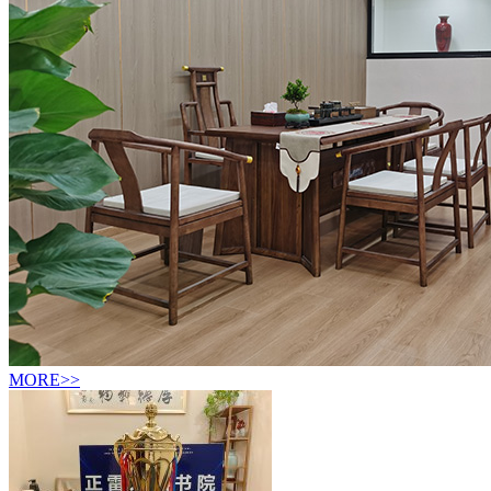
MORE>>