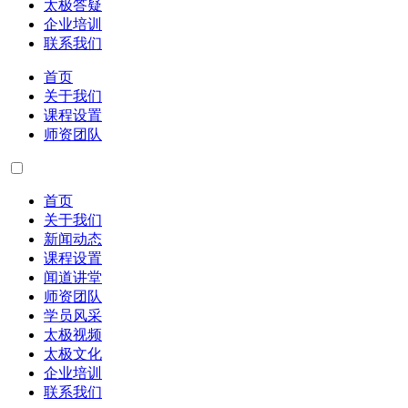
太极答疑
企业培训
联系我们
首页
关于我们
课程设置
师资团队
首页
关于我们
新闻动态
课程设置
闻道讲堂
师资团队
学员风采
太极视频
太极文化
企业培训
联系我们