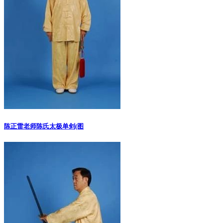
陈正雷老师陈氏太极单剑(图