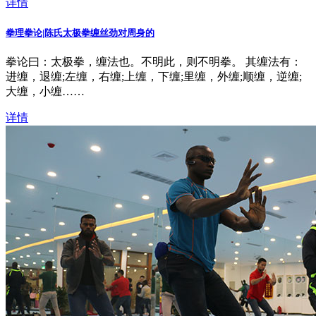
详情
拳理拳论|陈氏太极拳缠丝劲对周身的
拳论曰：太极拳，缠法也。不明此，则不明拳。 其缠法有：
进缠，退缠;左缠，右缠;上缠，下缠;里缠，外缠;顺缠，逆缠;
大缠，小缠……
详情