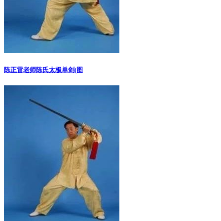
陈正雷老师陈氏太极单剑(图