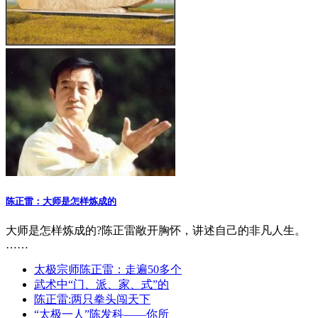
陈正雷：大师是怎样炼成的
大师是怎样炼成的?陈正雷敞开胸怀，讲述自己的非凡人生。
……
太极宗师陈正雷：走遍50多个
武术中“门、派、家、式”的
陈正雷:两只拳头闯天下
“太极一人”陈发科——你所