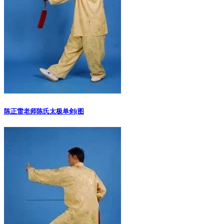
陈正雷老师陈氏太极单剑(图