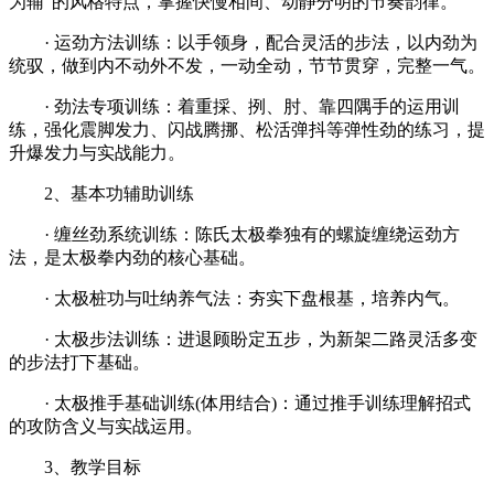
为辅”的风格特点，掌握快慢相间、动静分明的节奏韵律。
· 运劲方法训练：以手领身，配合灵活的步法，以内劲为
统驭，做到内不动外不发，一动全动，节节贯穿，完整一气。
· 劲法专项训练：着重採、挒、肘、靠四隅手的运用训
练，强化震脚发力、闪战腾挪、松活弹抖等弹性劲的练习，提
升爆发力与实战能力。
2、基本功辅助训练
· 缠丝劲系统训练：陈氏太极拳独有的螺旋缠绕运劲方
法，是太极拳内劲的核心基础。
· 太极桩功与吐纳养气法：夯实下盘根基，培养内气。
· 太极步法训练：进退顾盼定五步，为新架二路灵活多变
的步法打下基础。
· 太极推手基础训练(体用结合)：通过推手训练理解招式
的攻防含义与实战运用。
3、教学目标