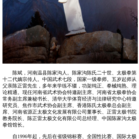
陈斌，河南温县陈家沟人。陈家沟陈氏二十世、太极拳第
十二代嫡宗传人。中国武术七段，国家一级拳师。五岁起师从
父亲陈正雷先生，多年来学练不辍，功架纯正、拳械纯熟、理
论精通。现任河南省武术协会特邀副主席、河南省太极拳协会
常务副主席兼秘书长、清华大学体育经济与法律研究中心特邀
研究员、焦作市武术协会副主席、香港陈氏太极拳总会副主
席、河南省源正太极文化发展有限公司董事长、正雷太极书院
教务院长、陈正雷太极文化有限公司总经理、中国陈家沟太极
拳馆馆长。
自1996年起，先后在省级锦标赛、全国性比赛、国际太极