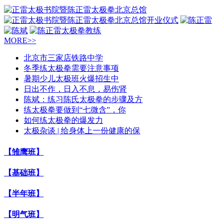
MORE>>
北京市三家店铁路中学
冬季练太极拳需要注意事项
暑期少儿太极班火爆招生中
日出不作，日入不息，易伤肾
陈斌：练习陈氏太极拳的步骤及方
练太极拳要做到“七微含”，你
如何练太极拳的爆发力
太极杂谈 | 给身体上一份健康的保
【雏鹰班】
【基础班】
【半年班】
【明气班】