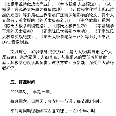
《太极拳亟待做成大产业》、《拳本载道 人当悟道》、《从
横渠四言浅谈太极拳之价值体现》、《让传统文化插上现代传
媒的翅膀》等多篇在业界引起广泛而深远影响的论文。其个人
专著有：英文版的《陈氏太极拳剑刀》、《中华武藏》系列
《陈氏太极拳精编套路》、《陈氏太极养生功》、《零基础学
正宗陈氏太极拳》、《正宗陈氏太极拳养生功》、《正宗陈氏
太极拳实战绝技》、《陈氏太极拳老架一路》等系列图书及
DVD音像制品。
文以炼心，武以修身;乃文乃武，是为太极(其自创之个人
座右铭)。秉承家风，人如其名。与生俱来的责任感和使命
感，其教学态度认真负责，教学方式活泼新颖，深受广大爱好
者好评。
五、授课时间
2026年5月，学期一年。
每月周六、日两天，各安排一节课，每节课2小时。
平时每周助理教练两次复习课，一次1个半小时