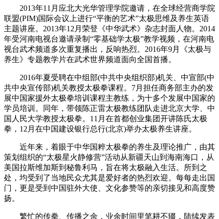
2013年11月应北大光华管理学院邀请，在全球经营商学院
联盟(PIM)国际会议上进行“平衡的艺术”太极思维及养生英语
主题讲座。2013年12月荣登《中华武术》杂志封面人物。2014
年受河南电视台邀请录制“零基础学太极”教学视频，在河南电
视台武术频道多次重复播出，反响热烈。2016年9月《太极与
养生》专题教学片在武术世界频道面向全国首播。
2016年夏受聘在中组部(中共中央组织部)机关、中宣部(中
共中央宣传部)机关教授太极拳课程。7月担任商务部主办的发
展中国家援外太极拳培训课程主教练，为十多个发展中国家的
学员培训。同年，带领陈正雷太极教练团队走进北京大学、中
国人民大学教授太极拳。11月在首都创业集团开讲陈氏太极
拳，12月在中国建设银行总行(北京)举办太极养生讲座。
近年来，着眼于中华国粹太极拳的养生及理论推广，由其
策划组织的“太极星火静修营”活动从新疆天山到海南海口，从
美国拉斯维加斯到秘鲁利马，旨在将太极融入生活。所到之
处，均受到了当地民众尤其是爱好者的热烈欢迎。每每走出国
门，更是受到中国驻外大使、文化参赞等的亲切接见和高度赞
扬。
繁忙的传拳、传播之余，业余时间里笔耕不辍，陆续发表