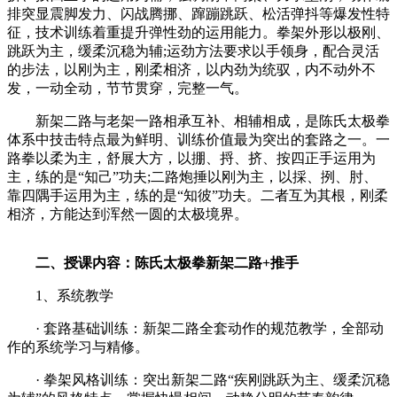
排突显震脚发力、闪战腾挪、蹿蹦跳跃、松活弹抖等爆发性特
征，技术训练着重提升弹性劲的运用能力。拳架外形以极刚、
跳跃为主，缓柔沉稳为辅;运劲方法要求以手领身，配合灵活
的步法，以刚为主，刚柔相济，以内劲为统驭，内不动外不
发，一动全动，节节贯穿，完整一气。
新架二路与老架一路相承互补、相辅相成，是陈氏太极拳
体系中技击特点最为鲜明、训练价值最为突出的套路之一。一
路拳以柔为主，舒展大方，以掤、捋、挤、按四正手运用为
主，练的是“知己”功夫;二路炮捶以刚为主，以採、挒、肘、
靠四隅手运用为主，练的是“知彼”功夫。二者互为其根，刚柔
相济，方能达到浑然一圆的太极境界。
二、授课内容：陈氏太极拳新架二路+推手
1、系统教学
· 套路基础训练：新架二路全套动作的规范教学，全部动
作的系统学习与精修。
· 拳架风格训练：突出新架二路“疾刚跳跃为主、缓柔沉稳