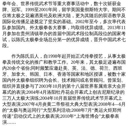
拳年会、世界传统武术节等重大赛事活动中，数十次斩获金
牌、冠军。1999至2001年间，留学英国曼彻斯特大学。期间不
仅将太极之花遍洒英伦及欧洲大陆，更为其随后的双语教学及
国际化传播足迹奠定了坚实的基础。2002年至今，多次率代表
队参加国内、外太极拳各大赛事，均取得优异成绩。2013年11
月参加在贵州清镇举办的首届中国武术段位制高段位的国家考
试，以陈氏太极拳全场总分第一的优异成绩，晋升中国武术七
段。
作为陈氏后人，自1998年起开始正式传拳授艺，从事太极
拳及传统文化的推广和教学工作。20年来，其太极足迹遍布国
内20余个省份;同时频繁应邀赴美、英、法、德、荷兰、西班
牙、加拿大、韩国、日本、香港等国家和地区授课，被数十家
国内外太极拳组织聘为会长、技术顾问或名誉顾问。曾策划、
组织并直接参与了2003年10月的第十八届世界客属肯亲大会开
幕式的表演;2004年4月洛阳牡丹花会开幕式上创吉尼斯纪录的
三万人太极大演练;2004年10月首届世界传统武术节开幕式上
大型表演;2007年4月炎黄二帝祭祖大典大型表演;2008年4—6月
的“太极与奥运同行”大型系列活动;2008年7月“奥运火炬郑州
传递”启动仪式上的太极表演;2010年“上海世博会”太极拳表
演……