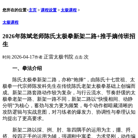
您所在的位置>
主页
>
课程设置
>
太极课程
>
太极课程
2026年陈斌老师陈氏太极拳新架二路+推手嫡传班招
生
2026-04-17
正雷太极书院
次
时间:
作者:
点击:
一、拳法介绍
陈氏太极拳新架二路，亦称“炮捶”，由陈氏十七世祖、太
极拳一代宗师陈发科先生在传统陈氏老架太极拳基础上创编而
成。新架二路套路动作较为复杂，与行云流水、节奏舒缓的太
极拳老架一路、新架一路不同，新架二路以“快慢相间、动静
分明”为核心，蓄劲与发力更为频繁，每个动作都暗藏清晰的
攻防逻辑与实战意图，对习练者的爆发力、协调性与拳理认知
均提出了更高要求。
新架二路以採、挒、肘、靠四隅手的运用为主，掤、捋、
挤、按四正手的运用为辅，强调刚中寓柔、力求坚刚，动作编