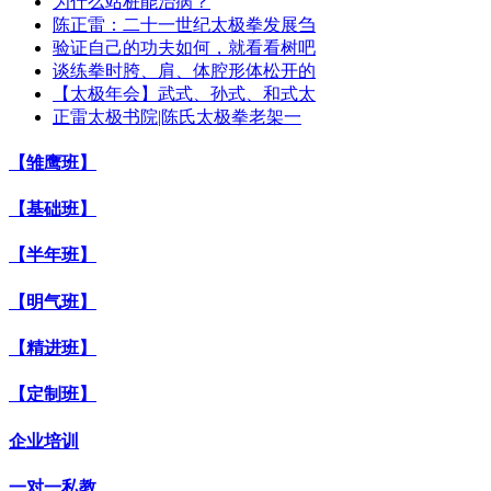
为什么站桩能治病？
陈正雷：二十一世纪太极拳发展刍
验证自己的功夫如何，就看看树吧
谈练拳时胯、肩、体腔形体松开的
【太极年会】武式、孙式、和式太
正雷太极书院|陈氏太极拳老架一
【雏鹰班】
【基础班】
【半年班】
【明气班】
【精进班】
【定制班】
企业培训
一对一私教