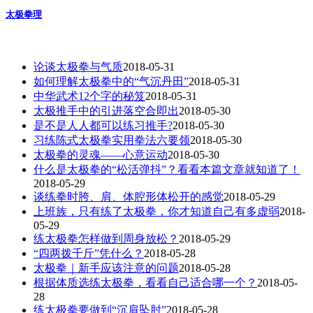
太极拳理
论谈太极拳与气质
2018-05-31
如何理解太极拳中的“气沉丹田”
2018-05-31
中华武术12个字的秘笈
2018-05-31
太极推手中的引进落空合即出
2018-05-30
​是不是人人都可以练习推手?
2018-05-30
习练陈式太极拳实用拳法六要领
2018-05-30
太极拳的灵魂——心意运动
2018-05-30
什么是太极拳的“松活弹抖”？看看本篇文章就知道了！
2018-05-29
谈练拳时胯、肩、体腔形体松开的感觉
2018-05-29
上班族，只有练了太极拳，你才知道自己有多虚弱
2018-
05-29
练太极拳怎样做到周身放松？
2018-05-29
“四两拨千斤”凭什么？
2018-05-28
太极拳｜新手应该注意的问题
2018-05-28
根据体质选练太极拳，看看自己适合哪一个？
2018-05-
28
练太极拳要做到“沉肩坠肘”
2018-05-28