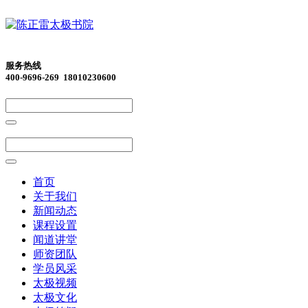
服务热线
400-9696-269 18010230600
首页
关于我们
新闻动态
课程设置
闻道讲堂
师资团队
学员风采
太极视频
太极文化