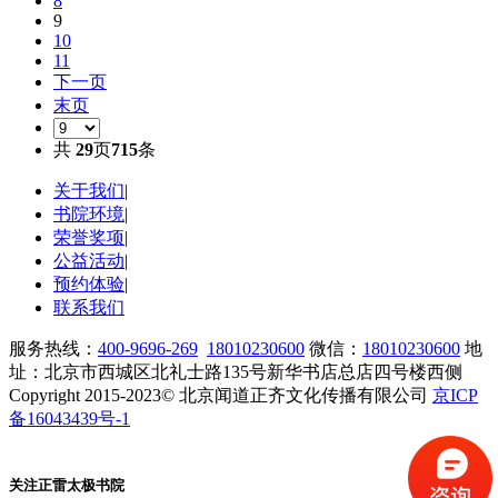
8
9
10
11
下一页
末页
共
29
页
715
条
关于我们
|
书院环境
|
荣誉奖项
|
公益活动
|
预约体验
|
联系我们
服务热线：
400-9696-269
18010230600
微信：
18010230600
地
址：北京市西城区北礼士路135号新华书店总店四号楼西侧
Copyright 2015-2023© 北京闻道正齐文化传播有限公司
京ICP
备16043439号-1
关注正雷太极书院