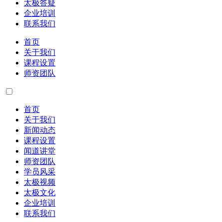
太极答疑
企业培训
联系我们
首页
关于我们
课程设置
师资团队
首页
关于我们
新闻动态
课程设置
闻道讲堂
师资团队
学员风采
太极视频
太极文化
企业培训
联系我们