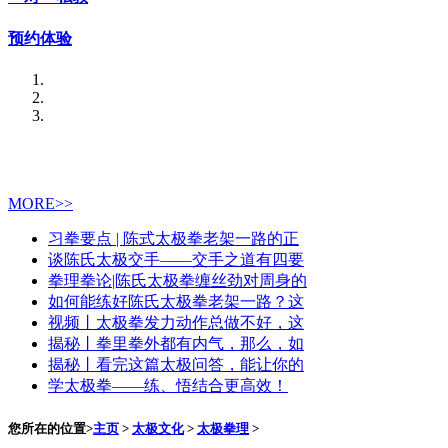
预约体验
MORE>>
习拳要点 | 陈式太极拳老架一路的正
谈陈氏太极交手——交手之道有四要
拳理拳论|陈氏太极拳缠丝劲对周身的
如何能练好陈氏太极拳老架一路？这
视频丨太极拳发力动作总做不好，这
揭秘丨拳里拳外都有内气，那么，如
揭秘丨看完这篇太极问答，能让你的
学太极拳——练、悟结合更高效！
您所在的位置>
主页
>
太极文化
>
太极拳理
>