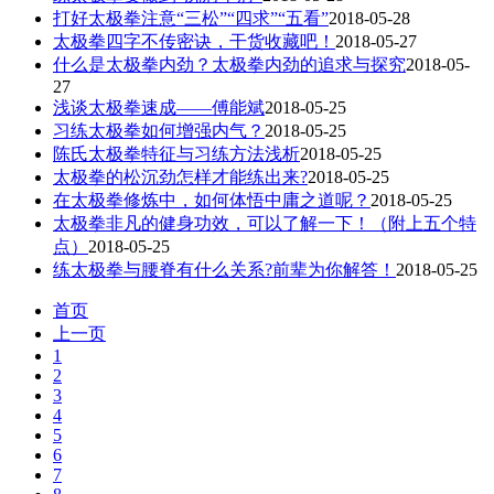
打好太极拳注意“三松”“四求”“五看”
2018-05-28
太极拳四字不传密诀，干货收藏吧！
2018-05-27
什么是太极拳内劲？太极拳内劲的追求与探究
2018-05-
27
浅谈太极拳速成——傅能斌
2018-05-25
习练太极拳如何增强内气？
2018-05-25
陈氏太极拳特征与习练方法浅析
2018-05-25
太极拳的松沉劲怎样才能练出来?
2018-05-25
在太极拳修炼中，如何体悟中庸之道呢？
2018-05-25
太极拳非凡的健身功效，可以了解一下！（附上五个特
点）
2018-05-25
练太极拳与腰脊有什么关系?前辈为你解答！
2018-05-25
首页
上一页
1
2
3
4
5
6
7