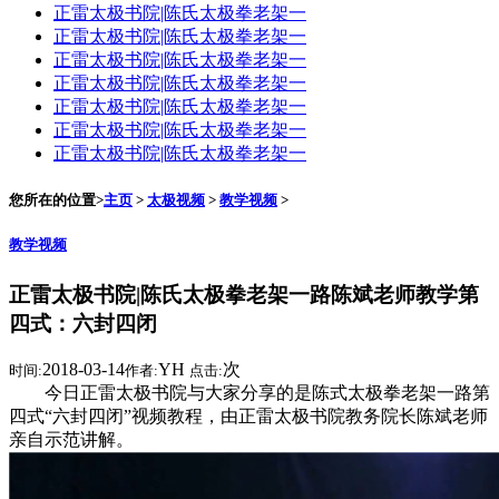
正雷太极书院|陈氏太极拳老架一
正雷太极书院|陈氏太极拳老架一
正雷太极书院|陈氏太极拳老架一
正雷太极书院|陈氏太极拳老架一
正雷太极书院|陈氏太极拳老架一
正雷太极书院|陈氏太极拳老架一
正雷太极书院|陈氏太极拳老架一
您所在的位置>
主页
>
太极视频
>
教学视频
>
教学视频
正雷太极书院|陈氏太极拳老架一路陈斌老师教学第
四式：六封四闭
2018-03-14
YH
次
时间:
作者:
点击:
今日正雷太极书院与大家分享的是陈式太极拳老架一路第
四式“六封四闭”视频教程，由正雷太极书院教务院长陈斌老师
亲自示范讲解。