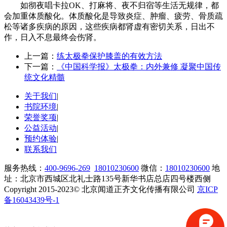
如彻夜唱卡拉OK、打麻将、夜不归宿等生活无规律，都
会加重体质酸化。体质酸化是导致炎症、肿瘤、疲劳、骨质疏
松等诸多疾病的原因，这些疾病都肾虚有密切关系，日出不
作，日入不息最终会伤肾。
上一篇：
练太极拳保护膝盖的有效方法
下一篇：
《中国科学报》太极拳：内外兼修 凝聚中国传
统文化精髓
关于我们
|
书院环境
|
荣誉奖项
|
公益活动
|
预约体验
|
联系我们
服务热线：
400-9696-269
18010230600
微信：
18010230600
地
址：北京市西城区北礼士路135号新华书店总店四号楼西侧
Copyright 2015-2023© 北京闻道正齐文化传播有限公司
京ICP
备16043439号-1