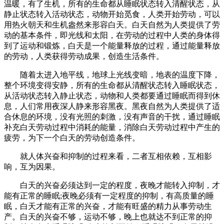
温暖，有了生机，所有的生命都从睡眠状态转入清醒状态，从
静止状态转入活动状态，动物开始觅食，人类开始劳动，可以
用热火朝天和生机盎然来形容白天。白天自然为人类提供了劳
动的基本条件，即光线和太阳，在劳动的过程中人类的身体得
到了运动和锻炼，白天是一个能量释放的过程，通过能量释放
的劳动，人类获得劳动成果，创造生活条件。
随着太进入地平线，地球上光线变暗，地表的温度下降，
整个环境变得安静，所有的生命都从清醒状态转入睡眠状态，
从活动状态转入静止状态，动物和人类都要通过睡眠而得到休
息，人们常用夜深人静来形容黑夜。黑夜自然为人类提供了适
合休息的环境，没有光照的刺激，没有声音的干扰，通过睡眠
补充白天劳动过程中消耗的能量，消除白天劳动过程中产生的
疲劳，为下一个白天的劳动创造条件。
就人体兴奋和抑制的过程来看，二者互相依赖，互相影
响，互为因果。
白天的兴奋必须达到一定的程度，夜晚才能转入抑制，才
能有正常的睡眠;夜晚必须有一定程度的抑制，有高质量的睡
眠，白天才能有正常的兴奋，才能有旺盛的精力从事劳动生
产。白天的兴奋不够，运动不够，晚上也就达不到正常的抑