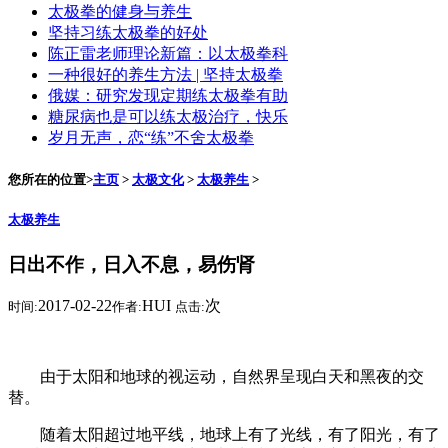
太极拳的健身与养生
坚持习练太极拳的好处
陈正雷老师理论新篇：以太极拳科
一种很好的养生方法 | 坚持太极拳
俄媒：研究发现定期练太极拳有助
糖尿病也是可以练太极治疗，快乐
岁月无声，恋“练”不舍太极拳
您所在的位置>
主页
>
太极文化
>
太极养生
>
太极养生
日出不作，日入不息，易伤肾
2017-02-22
HUI
次
时间:
作者:
点击:
由于太阳和地球的视运动，自然界呈现白天和黑夜的交
替。
随着太阳超过地平线，地球上有了光线，有了阳光，有了