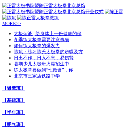
MORE>>
太极杂谈 | 给身体上一份健康的保
冬季练太极拳需要注意事项
如何练太极拳的爆发力
陈斌：练习陈氏太极拳的步骤及方
日出不作，日入不息，易伤肾
暑期少儿太极班火爆招生中
练太极拳要做到“七微含”，你
北京市三家店铁路中学
【雏鹰班】
【基础班】
【半年班】
【明气班】