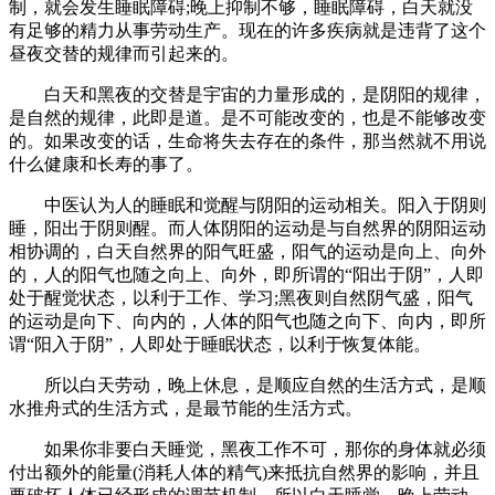
制，就会发生睡眠障碍;晚上抑制不够，睡眠障碍，白天就没
有足够的精力从事劳动生产。现在的许多疾病就是违背了这个
昼夜交替的规律而引起来的。
白天和黑夜的交替是宇宙的力量形成的，是阴阳的规律，
是自然的规律，此即是道。是不可能改变的，也是不能够改变
的。如果改变的话，生命将失去存在的条件，那当然就不用说
什么健康和长寿的事了。
中医认为人的睡眠和觉醒与阴阳的运动相关。阳入于阴则
睡，阳出于阴则醒。而人体阴阳的运动是与自然界的阴阳运动
相协调的，白天自然界的阳气旺盛，阳气的运动是向上、向外
的，人的阳气也随之向上、向外，即所谓的“阳出于阴”，人即
处于醒觉状态，以利于工作、学习;黑夜则自然阴气盛，阳气
的运动是向下、向内的，人体的阳气也随之向下、向内，即所
谓“阳入于阴”，人即处于睡眠状态，以利于恢复体能。
所以白天劳动，晚上休息，是顺应自然的生活方式，是顺
水推舟式的生活方式，是最节能的生活方式。
如果你非要白天睡觉，黑夜工作不可，那你的身体就必须
付出额外的能量(消耗人体的精气)来抵抗自然界的影响，并且