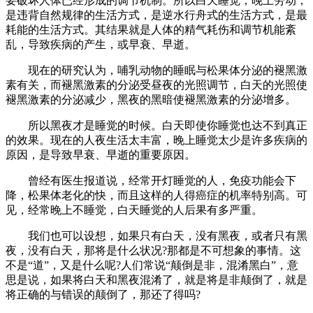
要破坏人体已经形成的调节机制。所以白天睡觉，晚上劳动，
是违背自然规律的生活方式，是逆水行舟式的生活方式，是最
耗能的生活方式。其结果就是人体的精气耗伤和调节机能紊
乱，导致疾病的产生，或早衰、早逝。
现在的研究认为，哺乳动物的睡眠与松果体分泌的褪黑激
素有关，而褪黑激素的分泌受昼夜的光照调节，白天的光照使
褪黑激素的分泌减少，黑夜的黑暗使褪黑激素的分泌增多。
所以黑夜才是睡觉的时候。白天即使你睡觉也达不到真正
的效果。现在的人夜生活太丰富，晚上睡觉太少是许多疾病的
原因，是导致早衰、早逝的重要原因。
曾经有医生报道说，经常开灯睡觉的人，免疫功能会下
降，松果体老化的快，而且这样的人得癌症的机率特别高。可
见，经常晚上不睡觉，白天睡觉的人后果有多严重。
我们也可以设想，如果只有白天，没有黑夜，或者只有黑
夜，没有白天，那将是什么状况?那都是不可想象的事情。这
不是“道”，又是什么呢?人们常说“颠倒是非，混淆黑白”，意
思是说，如果将白天和黑夜混淆了，就是将是非颠倒了，就是
将正确的与错误的颠倒了，那还了得吗?