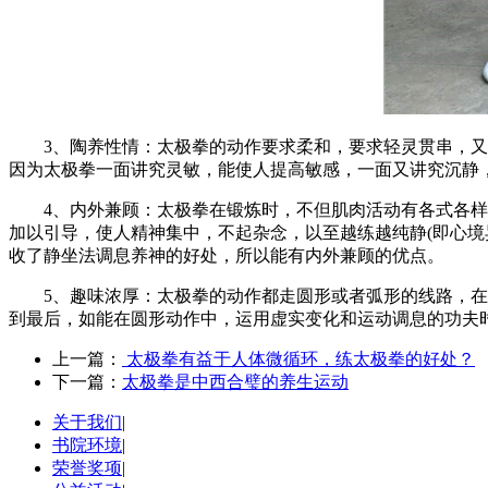
3、陶养性情：太极拳的动作要求柔和，要求轻灵贯串，又要
因为太极拳一面讲究灵敏，能使人提高敏感，一面又讲究沉静
4、内外兼顾：太极拳在锻炼时，不但肌肉活动有各式各样的
加以引导，使人精神集中，不起杂念，以至越练越纯静(即心
收了静坐法调息养神的好处，所以能有内外兼顾的优点。
5、趣味浓厚：太极拳的动作都走圆形或者弧形的线路，在初
到最后，如能在圆形动作中，运用虚实变化和运动调息的功夫
上一篇：
太极拳有益于人体微循环，练太极拳的好处？
下一篇：
太极拳是中西合璧的养生运动
关于我们
|
书院环境
|
荣誉奖项
|