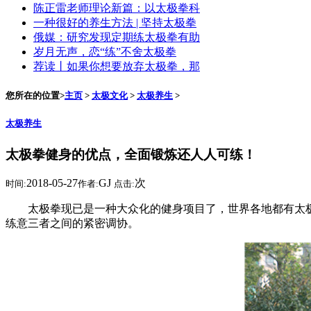
陈正雷老师理论新篇：以太极拳科
一种很好的养生方法 | 坚持太极拳
俄媒：研究发现定期练太极拳有助
岁月无声，恋“练”不舍太极拳
荐读丨如果你想要放弃太极拳，那
您所在的位置>
主页
>
太极文化
>
太极养生
>
太极养生
太极拳健身的优点，全面锻炼还人人可练！
2018-05-27
GJ
次
时间:
作者:
点击:
太极拳现已是一种大众化的健身项目了，世界各地都有太极
练意三者之间的紧密调协。