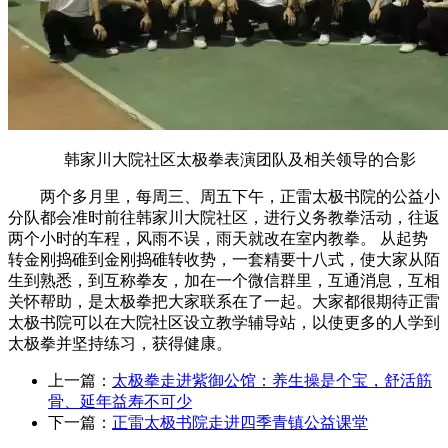
韩家川大院社区太极拳表演团队及相关领导的合影
两个多月里，每周三、周五下午，正雷太极书院的公益小
分队都会准时前往韩家川大院社区，进行义务教拳活动，往返
两个小时的车程，风雨不误，雨天就改在室内教拳。 从起势
转金刚捣碓到金刚捣碓转收势，一套精要十八式，使大家从陌
生到熟悉，到互称拳友，加在一个微信群里，互通消息，互相
关怀帮助，是太极拳把大家联系在了一起。大家都很期待正雷
太极书院可以在大院社区设立教学辅导站，以使更多的人学到
太极拳并坚持练习，获得健康。
上一篇：
太极拳走进紫御公馆：养生操是个宝，舒活筋
骨、延年益寿不可少
下一篇：
正雷太极书院走进四季青镇公益课堂