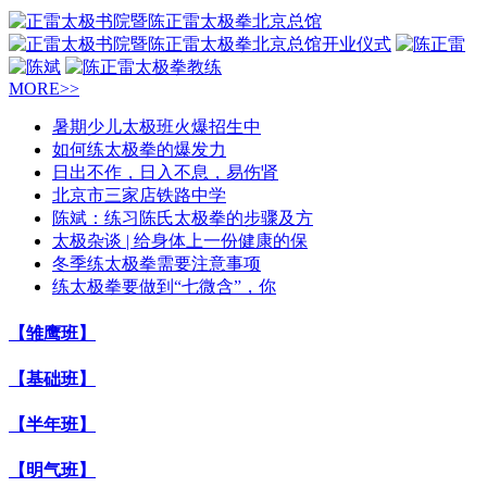
MORE>>
暑期少儿太极班火爆招生中
如何练太极拳的爆发力
日出不作，日入不息，易伤肾
北京市三家店铁路中学
陈斌：练习陈氏太极拳的步骤及方
太极杂谈 | 给身体上一份健康的保
冬季练太极拳需要注意事项
练太极拳要做到“七微含”，你
【雏鹰班】
【基础班】
【半年班】
【明气班】