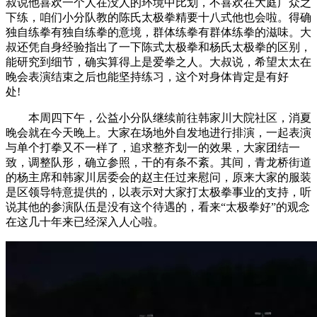
叔说他喜欢一个人在没人的环境中比划，不喜欢在大庭广众之
下练，咱们小分队教的陈氏太极拳精要十八式他也会啦。得确
独自练拳有独自练拳的意境，群体练拳有群体练拳的滋味。大
叔还凭自身经验指出了一下陈式太极拳和杨氏太极拳的区别，
能研究到细节，确实算得上是爱拳之人。大叔说，希望太太在
晚会表演结束之后也能坚持练习，这个对身体肯定是有好
处!
本周四下午，公益小分队继续前往韩家川大院社区，消夏
晚会就在今天晚上。大家在场地外自发地进行排演，一起表演
与单个打拳又不一样了，追求整齐划一的效果，大家团结一
致，调整队形，确立参照，干的有条不紊。其间，青龙桥街道
的杨主席和韩家川居委会的赵主任过来慰问，原来大家的服装
是区领导特意提供的，以表示对大家打太极拳事业的支持，听
说其他的参演队伍是没有这个待遇的，看来“太极拳好”的观念
在这几十年来已经深入人心啦。