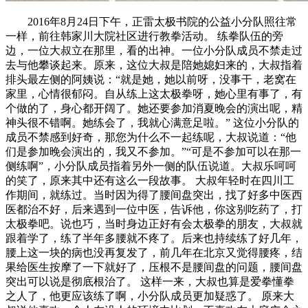
2016年8月24日下午，正雷太极书院的公益小分队照往常
一样，前往韩家川大院社区进行教拳活动。 练拳队伍的旁
边，一位大叔立在那里，看的出神。一位小分队成员不禁走过
去与他攀谈起来。原来，这位大叔是陪她媳妇来的，大叔指着
排头最左侧的阿姨说：“就是她，她以前呀，没事干，老窝在
家里，心情很郁闷。自从练上这太极拳呀，她心里有事了，有
个做的了，身心都开阔了。她还要参加消夏晚会的演出呢，精
神头很不错啊。她练会了，我就心满意足啦。” 这位小分队的
成员不禁感到好奇，那您为什么不一起练呢，大叔说道：“他
们是参加晚会演出的，我又不参加。”“可是不参加可以在那一
侧练啊”，小分队成员指着另外一侧的队伍说道。大叔乐呵呵
的笑了，原来其中还有这么一段故事。 大叔年轻时在四川工
作期间，就练过。当时因为得了腰间盘突出，找了好多中医西
医都治不好，后来遇到一位中医，告诉他，你这别吃药了，打
太极拳吧。说也巧，当时身边正好有会太极拳的朋友，大叔就
跟着学了，练了半年多腰就不疼了。后来也持续练了好几年，
腰上这一块的病也没再复发了，前几年在北京又觉得腰疼，结
果给医生按摩了一下就好了，压根不是腰间盘的问题，腰间盘
突出可以说是彻底根治了。 这样一来，大叔也算是爱拳懂拳
之人了，他更应该练了啊，小分队成员更加疑惑了。 原来大