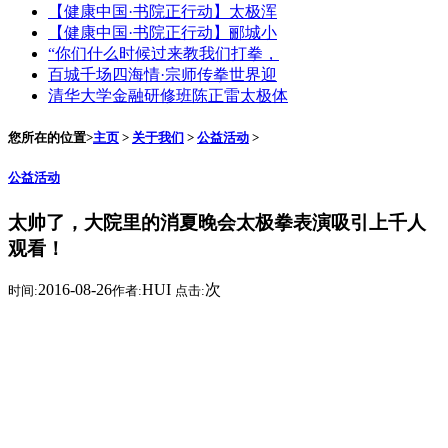
【健康中国·书院正行动】太极浑
【健康中国·书院正行动】郦城小
“你们什么时候过来教我们打拳，
百城千场四海情·宗师传拳世界迎
清华大学金融研修班陈正雷太极体
您所在的位置>
主页
>
关于我们
>
公益活动
>
公益活动
太帅了，大院里的消夏晚会太极拳表演吸引上千人
观看！
2016-08-26
HUI
次
时间:
作者:
点击: