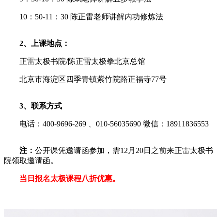
10：50-11：30 陈正雷老师讲解内功修炼法
2、上课地点：
正雷太极书院/陈正雷太极拳北京总馆
北京市海淀区四季青镇紫竹院路正福寺77号
3、联系方式
电话：400-9696-269 、010-56035690 微信：18911836553
注：
公开课凭邀请函参加，需12月20日之前来正雷太极书
院领取邀请函。
当日报名太极课程八折优惠。