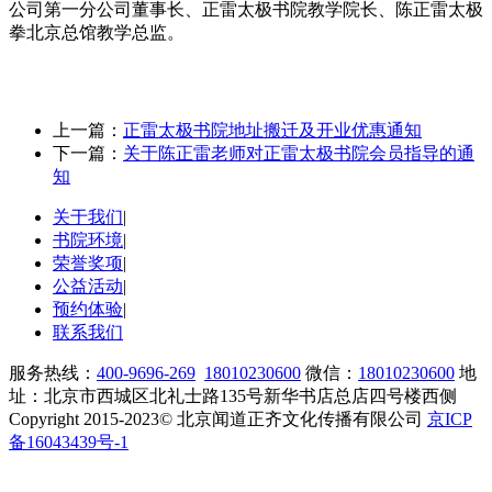
公司第一分公司董事长、正雷太极书院教学院长、陈正雷太极
拳北京总馆教学总监。
上一篇：
正雷太极书院地址搬迁及开业优惠通知
下一篇：
关于陈正雷老师对正雷太极书院会员指导的通
知
关于我们
|
书院环境
|
荣誉奖项
|
公益活动
|
预约体验
|
联系我们
服务热线：
400-9696-269
18010230600
微信：
18010230600
地
址：北京市西城区北礼士路135号新华书店总店四号楼西侧
Copyright 2015-2023© 北京闻道正齐文化传播有限公司
京ICP
备16043439号-1