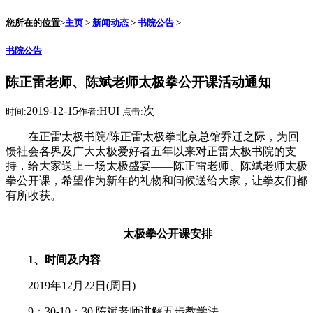
您所在的位置>
主页
>
新闻动态
>
书院公告
>
书院公告
陈正雷老师、陈斌老师太极拳公开课活动通知
2019-12-15
HUI
次
时间:
作者:
点击:
在正雷太极书院/陈正雷太极拳北京总馆乔迁之际，为回
馈社会各界及广大太极爱好者五年以来对正雷太极书院的支
持，给大家送上一场太极盛宴——陈正雷老师、陈斌老师太极
拳公开课，希望作为新年的礼物和问候送给大家，让拳友们都
有所收获。
太极拳公开课安排
1、时间及内容
2019年12月22日(周日)
9：30-10：30 陈斌老师讲解五步教学法