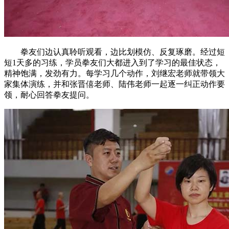
拳友们边认真聆听观看，边比划模仿、反复琢磨。经过短
短1天多的习练，学员拳友们大都进入到了学习的最佳状态，
精神饱满，发劲有力。每学习几个动作，刘继宏老师就带领大
家集体演练，并和张晋僖老师、陆伟老师一起逐一纠正动作要
领，耐心回答拳友提问。