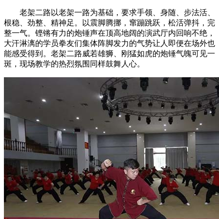
老架二路以老架一路为基础，要求手领、身随、步法活、
根稳、劲整、精神足。以震脚腾挪，窜蹦跳跃，松活弹抖，完
整一气。铿锵有力的炮锤声在顶高地阔的演武厅内回响不绝，
大汗淋漓的学员拳友们集体阵脚发力的气势让人即便在场外也
能感受得到。老架二路威若雄狮、刚猛如虎的炮锤气魄可见一
斑，现场教学的热烈氛围同样鼓舞人心。