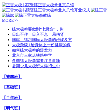
MORE>>
练太极拳要做到“七微含”，你
日出不作，日入不息，易伤肾
陈斌：练习陈氏太极拳的步骤及方
太极杂谈 | 给身体上一份健康的保
如何练太极拳的爆发力
北京市三家店铁路中学
冬季练太极拳需要注意事项
暑期少儿太极班火爆招生中
【雏鹰班】
【基础班】
【半年班】
【明气班】