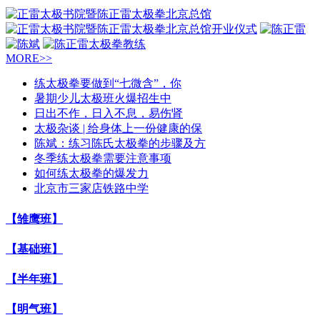
MORE>>
练太极拳要做到“七微含”，你
暑期少儿太极班火爆招生中
日出不作，日入不息，易伤肾
太极杂谈 | 给身体上一份健康的保
陈斌：练习陈氏太极拳的步骤及方
冬季练太极拳需要注意事项
如何练太极拳的爆发力
北京市三家店铁路中学
【雏鹰班】
【基础班】
【半年班】
【明气班】