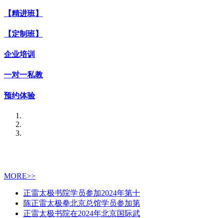
【精进班】
【定制班】
企业培训
一对一私教
预约体验
MORE>>
正雷太极书院学员参加2024年第十
陈正雷太极拳北京总馆学员参加第
正雷太极书院在2024年北京国际武